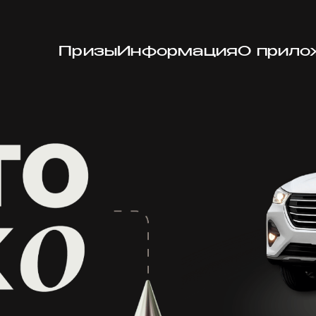
Призы
Информация
О прило