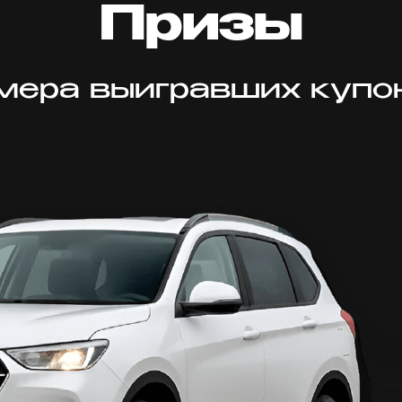
Призы
мера выигравших купо