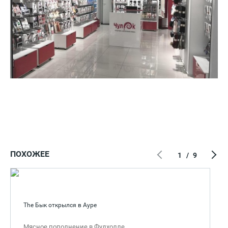
ПОХОЖЕЕ
1
/
9
The Бык открылся в Ауре
Мясное пополнение в Фудхолле