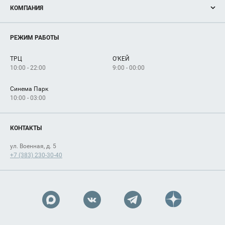
КОМПАНИЯ
Новости
Магазины
О нас
Услуги
РЕЖИМ РАБОТЫ
Рекламодателям
Сервисы
Арендаторам
ТРЦ
О'КЕЙ
Как добраться
10:00 - 22:00
9:00 - 00:00
Синема Парк
10:00 - 03:00
КОНТАКТЫ
ул. Военная, д. 5
+7 (383) 230-30-40