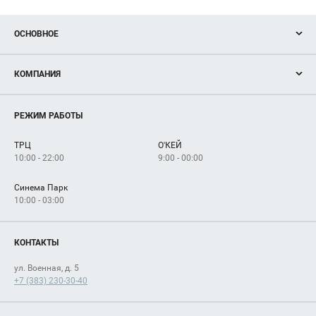
ОСНОВНОЕ
Акции
КОМПАНИЯ
Новости
Магазины
О нас
Услуги
РЕЖИМ РАБОТЫ
Рекламодателям
Сервисы
Арендаторам
ТРЦ
О'КЕЙ
Как добраться
10:00 - 22:00
9:00 - 00:00
Синема Парк
10:00 - 03:00
КОНТАКТЫ
ул. Военная, д. 5
+7 (383) 230-30-40