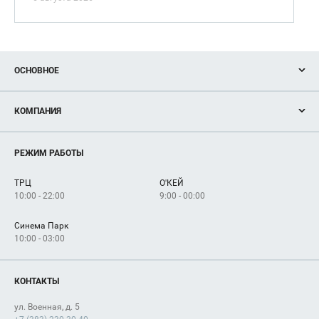
ОСНОВНОЕ
Акции
КОМПАНИЯ
Новости
Магазины
О нас
Услуги
РЕЖИМ РАБОТЫ
Рекламодателям
Сервисы
Арендаторам
ТРЦ
О'КЕЙ
Как добраться
10:00 - 22:00
9:00 - 00:00
Синема Парк
10:00 - 03:00
КОНТАКТЫ
ул. Военная, д. 5