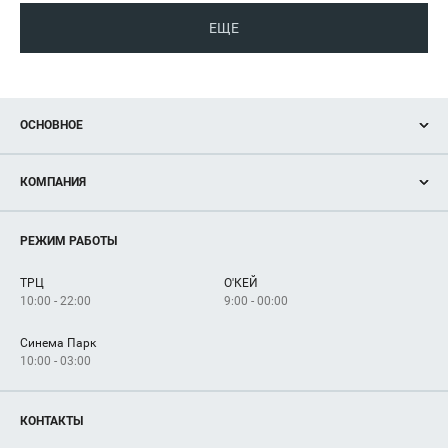
ЕЩЕ
ОСНОВНОЕ
Акции
КОМПАНИЯ
Новости
Магазины
О нас
Услуги
РЕЖИМ РАБОТЫ
Рекламодателям
Сервисы
Арендаторам
ТРЦ
О'КЕЙ
Как добраться
10:00 - 22:00
9:00 - 00:00
Синема Парк
10:00 - 03:00
КОНТАКТЫ