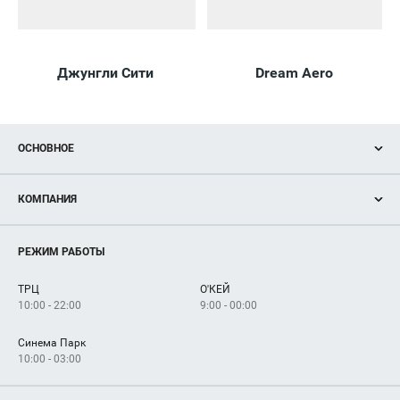
Джунгли Сити
Dream Aero
ОСНОВНОЕ
Акции
КОМПАНИЯ
Новости
Магазины
О нас
Услуги
РЕЖИМ РАБОТЫ
Рекламодателям
Сервисы
Арендаторам
ТРЦ
О'КЕЙ
Как добраться
10:00 - 22:00
9:00 - 00:00
Синема Парк
10:00 - 03:00