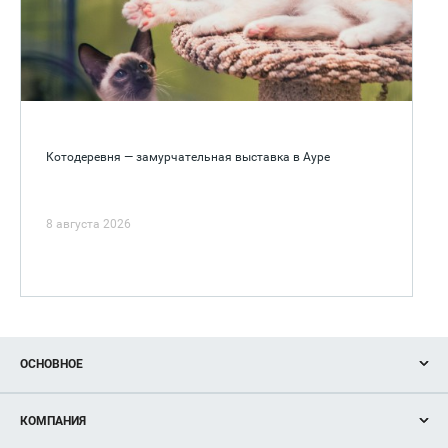
Котодеревня — замурчательная выставка в Ауре
8 августа 2026
ОСНОВНОЕ
Акции
КОМПАНИЯ
Новости