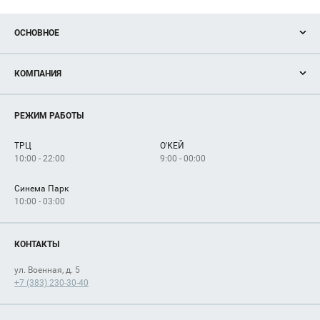
ОСНОВНОЕ
Акции
КОМПАНИЯ
Новости
Магазины
О нас
Услуги
РЕЖИМ РАБОТЫ
Рекламодателям
Сервисы
Арендаторам
ТРЦ
О'КЕЙ
Как добраться
10:00 - 22:00
9:00 - 00:00
Синема Парк
10:00 - 03:00
КОНТАКТЫ
ул. Военная, д. 5
+7 (383) 230-30-40