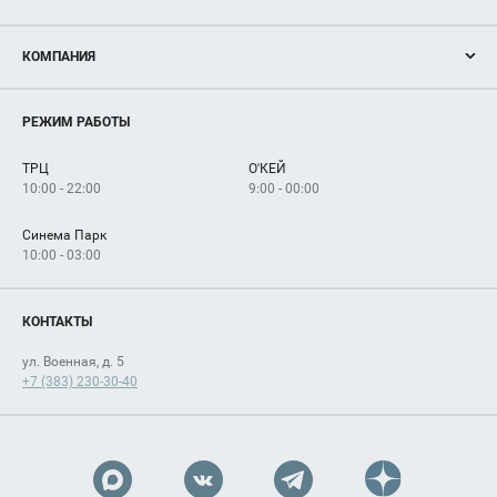
Акции
КОМПАНИЯ
Новости
Магазины
О нас
Услуги
РЕЖИМ РАБОТЫ
Рекламодателям
Сервисы
Арендаторам
ТРЦ
О'КЕЙ
Как добраться
10:00 - 22:00
9:00 - 00:00
Синема Парк
10:00 - 03:00
КОНТАКТЫ
ул. Военная, д. 5
+7 (383) 230-30-40