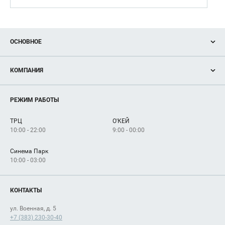
ОСНОВНОЕ
Акции
КОМПАНИЯ
Новости
Магазины
О нас
Услуги
РЕЖИМ РАБОТЫ
Рекламодателям
Сервисы
Арендаторам
ТРЦ
О'КЕЙ
Как добраться
10:00 - 22:00
9:00 - 00:00
Синема Парк
10:00 - 03:00
КОНТАКТЫ
ул. Военная, д. 5
+7 (383) 230-30-40