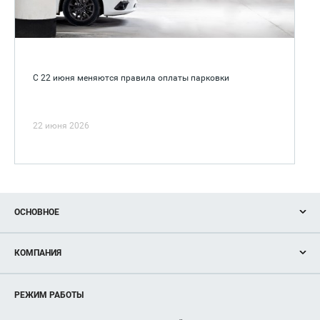
С 22 июня меняются правила оплаты парковки
22 июня 2026
ОСНОВНОЕ
Акции
КОМПАНИЯ
Новости
Магазины
О нас
Услуги
РЕЖИМ РАБОТЫ
Рекламодателям
Сервисы
Арендаторам