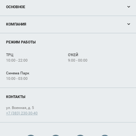
ОСНОВНОЕ
Акции
КОМПАНИЯ
Новости
Магазины
О нас
Услуги
РЕЖИМ РАБОТЫ
Рекламодателям
Сервисы
Арендаторам
ТРЦ
О'КЕЙ
Как добраться
10:00 - 22:00
9:00 - 00:00
Синема Парк
10:00 - 03:00
КОНТАКТЫ
ул. Военная, д. 5
+7 (383) 230-30-40