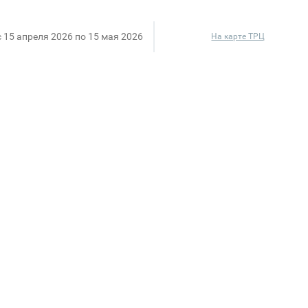
c 15 апреля 2026 по 15 мая 2026
На карте ТРЦ
енскую коллекцию «Шелковый шепот льна».
скрывается через минималистичную съемку с азиат
плавных силуэтах, лёгких струящихся тканях и прир
ные материалы: лен, лиоцелл, шелк и вискоза. Ткани
я и органично вписываются в ритм теплого сезона.
латья, костюмы и кимоно, дополненные лаконичным
ия лёгкости, свободы и сдержанной выразительнос