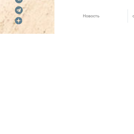
Новость
MAAG представляет новую ж
Новая женская коллекция ра
Визуальный язык строится на 
В центре внимания — натураль
создают комфорт в течение дн
В коллекции представлены п
выстраиваются вокруг ощущен