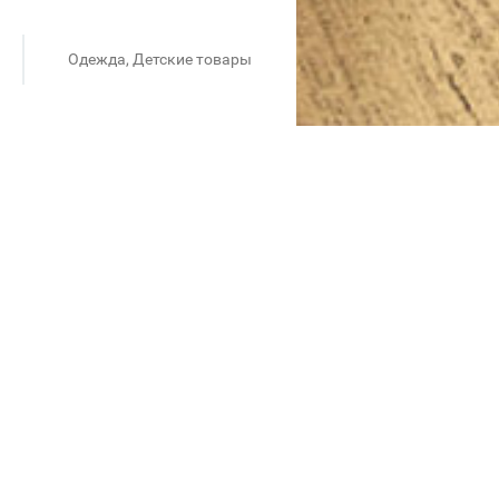
Одежда, Детские товары
ским настроением.
одной палитре.
 с легкой и мягкой текстурой
и аксессуарами. Образы
ти.