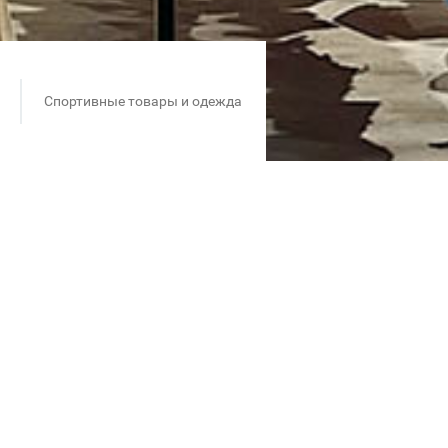
Спортивные товары и одежда
е, свободу и приключения.
ртки, ботинки, защита,
уро.
открытых маршрутов. Эндуро —
едешь на машине и не дойдёшь