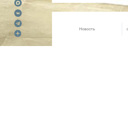
Новость
На 3 этаже ТРЦ Аура открылс
Здесь, пожалуй, самый больш
перчатки и аксессуары — всё,
МотоБРО — для сильных и выно
это не просто спорт, это сти