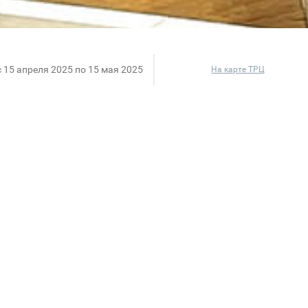
c 15 апреля 2025 по 15 мая 2025
На карте ТРЦ
я МотоБРО — магазин для тех, кто выбирает движени
ой выбор мотоэкипировки в Новосибирске: шлемы, ку
 что нужно для города, бездорожья и настоящего энд
сливых. Для тех, кто не боится грязи, скорости и 
ль жизни. Это возможность попасть туда, куда не до