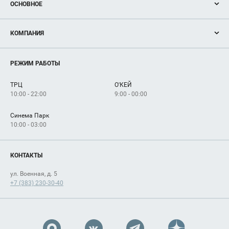
ОСНОВНОЕ
Акции
КОМПАНИЯ
Новости
Магазины
О нас
Услуги
РЕЖИМ РАБОТЫ
Рекламодателям
Сервисы
Арендаторам
ТРЦ
О'КЕЙ
Как добраться
10:00 - 22:00
9:00 - 00:00
Синема Парк
10:00 - 03:00
КОНТАКТЫ
ул. Военная, д. 5
+7 (383) 230-30-40