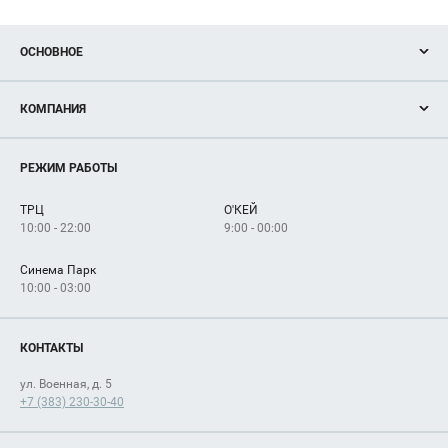
ОСНОВНОЕ
Акции
КОМПАНИЯ
Новости
Магазины
О нас
Услуги
РЕЖИМ РАБОТЫ
Рекламодателям
Сервисы
Арендаторам
ТРЦ
О'КЕЙ
Как добраться
10:00 - 22:00
9:00 - 00:00
Синема Парк
10:00 - 03:00
КОНТАКТЫ
ул. Военная, д. 5
+7 (383) 230-30-40