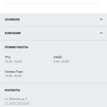
ОСНОВНОЕ
Акции
КОМПАНИЯ
Новости
Магазины
О нас
Услуги
РЕЖИМ РАБОТЫ
Рекламодателям
Сервисы
Арендаторам
ТРЦ
О'КЕЙ
Как добраться
10:00 - 22:00
9:00 - 00:00
Синема Парк
10:00 - 03:00
КОНТАКТЫ
ул. Военная, д. 5
+7 (383) 230-30-40