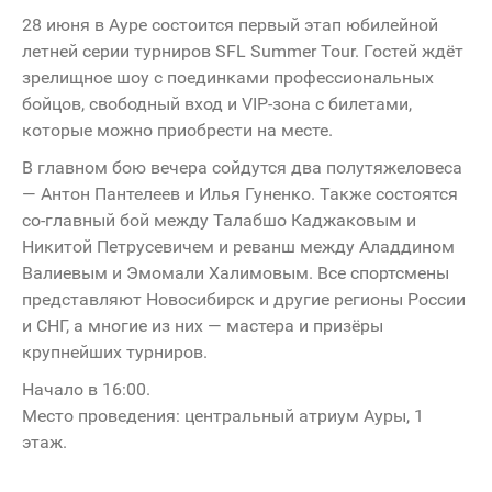
28 июня в Ауре состоится первый этап юбилейной
летней серии турниров SFL Summer Tour. Гостей ждёт
зрелищное шоу с поединками профессиональных
бойцов, свободный вход и VIP-зона с билетами,
которые можно приобрести на месте.
В главном бою вечера сойдутся два полутяжеловеса
— Антон Пантелеев и Илья Гуненко. Также состоятся
со-главный бой между Талабшо Каджаковым и
Никитой Петрусевичем и реванш между Аладдином
Валиевым и Эмомали Халимовым. Все спортсмены
представляют Новосибирск и другие регионы России
и СНГ, а многие из них — мастера и призёры
крупнейших турниров.
Начало в 16:00.
Место проведения: центральный атриум Ауры, 1
этаж.