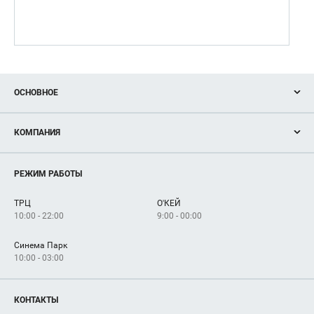
ОСНОВНОЕ
Акции
КОМПАНИЯ
Новости
Магазины
О нас
Услуги
РЕЖИМ РАБОТЫ
Рекламодателям
Сервисы
Арендаторам
ТРЦ
О'КЕЙ
Как добраться
10:00 - 22:00
9:00 - 00:00
Синема Парк
10:00 - 03:00
КОНТАКТЫ