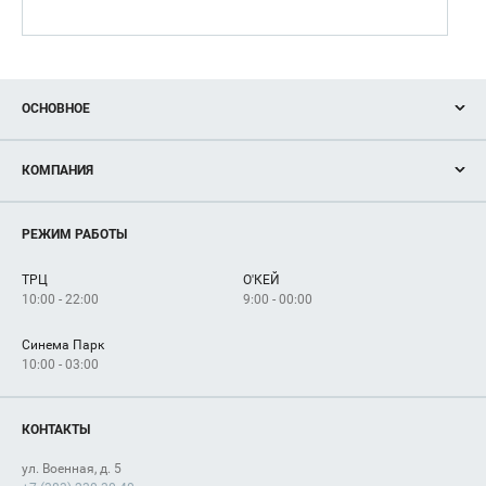
ОСНОВНОЕ
Акции
КОМПАНИЯ
Новости
Магазины
О нас
Услуги
РЕЖИМ РАБОТЫ
Рекламодателям
Сервисы
Арендаторам
ТРЦ
О'КЕЙ
Как добраться
10:00 - 22:00
9:00 - 00:00
Синема Парк
10:00 - 03:00
КОНТАКТЫ
ул. Военная, д. 5