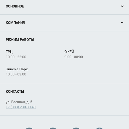
ОСНОВНОЕ
Акции
КОМПАНИЯ
Новости
Магазины
О нас
Услуги
РЕЖИМ РАБОТЫ
Рекламодателям
Сервисы
Арендаторам
ТРЦ
О'КЕЙ
Как добраться
10:00 - 22:00
9:00 - 00:00
Синема Парк
10:00 - 03:00
КОНТАКТЫ
ул. Военная, д. 5
+7 (383) 230-30-40