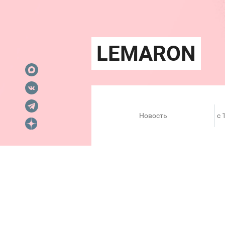
Новость
c 
12-25 ноября состоится ма