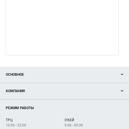
ОСНОВНОЕ
Акции
КОМПАНИЯ
Новости
Магазины
О нас
Услуги
РЕЖИМ РАБОТЫ
Рекламодателям
Сервисы
Арендаторам
ТРЦ
О'КЕЙ
Как добраться
10:00 - 22:00
9:00 - 00:00