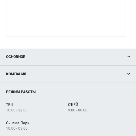
ОСНОВНОЕ
Акции
КОМПАНИЯ
Новости
Магазины
О нас
Услуги
РЕЖИМ РАБОТЫ
Рекламодателям
Сервисы
Арендаторам
ТРЦ
О'КЕЙ
Как добраться
10:00 - 22:00
9:00 - 00:00
Синема Парк
10:00 - 03:00