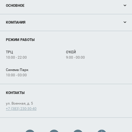
ОСНОВНОЕ
Акции
КОМПАНИЯ
Новости
Магазины
О нас
Услуги
РЕЖИМ РАБОТЫ
Рекламодателям
Сервисы
Арендаторам
ТРЦ
О'КЕЙ
Как добраться
10:00 - 22:00
9:00 - 00:00
Синема Парк
10:00 - 03:00
КОНТАКТЫ
ул. Военная, д. 5
+7 (383) 230-30-40