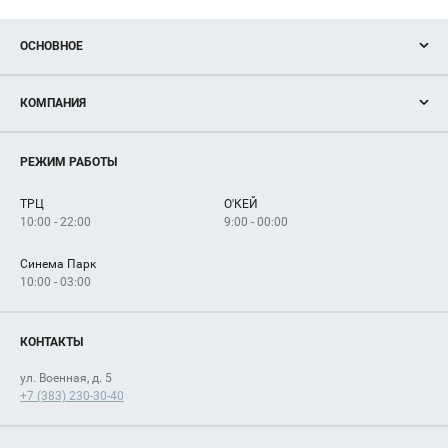
ОСНОВНОЕ
Акции
КОМПАНИЯ
Новости
Магазины
О нас
Услуги
РЕЖИМ РАБОТЫ
Рекламодателям
Сервисы
Арендаторам
ТРЦ
О'КЕЙ
Как добраться
10:00 - 22:00
9:00 - 00:00
Синема Парк
10:00 - 03:00
КОНТАКТЫ
ул. Военная, д. 5
+7 (383) 230-30-40