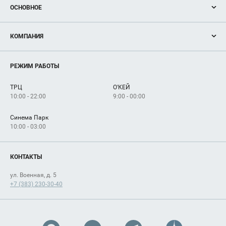
ОСНОВНОЕ
Акции
КОМПАНИЯ
Новости
Магазины
О нас
Услуги
РЕЖИМ РАБОТЫ
Рекламодателям
Сервисы
Арендаторам
ТРЦ
О'КЕЙ
Как добраться
10:00 - 22:00
9:00 - 00:00
Синема Парк
10:00 - 03:00
КОНТАКТЫ
ул. Военная, д. 5
+7 (383) 230-30-40