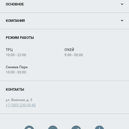
ОСНОВНОЕ
Акции
КОМПАНИЯ
Новости
Магазины
О нас
Услуги
РЕЖИМ РАБОТЫ
Рекламодателям
Сервисы
Арендаторам
ТРЦ
О'КЕЙ
Как добраться
10:00 - 22:00
9:00 - 00:00
Синема Парк
10:00 - 03:00
КОНТАКТЫ
ул. Военная, д. 5
+7 (383) 230-30-40