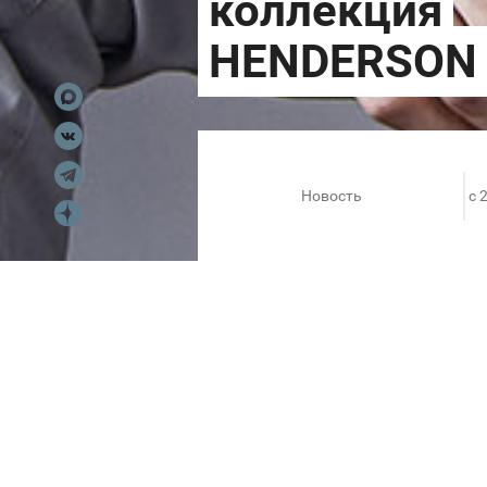
Новость
c 
Встречайте весну вместе 
Дом моды
HENDERSON
более