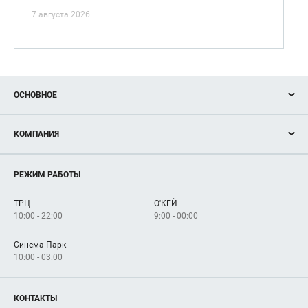
7 августа 2026
ОСНОВНОЕ
Акции
КОМПАНИЯ
Новости
Магазины
О нас
Услуги
РЕЖИМ РАБОТЫ
Рекламодателям
Сервисы
Арендаторам
ТРЦ
О'КЕЙ
Как добраться
10:00 - 22:00
9:00 - 00:00
Синема Парк
10:00 - 03:00
КОНТАКТЫ