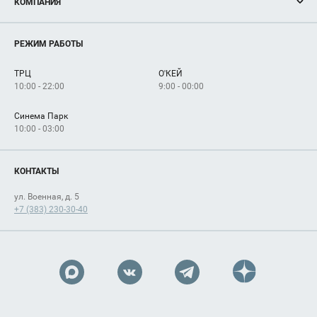
КОМПАНИЯ
Новости
Магазины
О нас
Услуги
РЕЖИМ РАБОТЫ
Рекламодателям
Сервисы
Арендаторам
ТРЦ
О'КЕЙ
Как добраться
10:00 - 22:00
9:00 - 00:00
Синема Парк
10:00 - 03:00
КОНТАКТЫ
ул. Военная, д. 5
+7 (383) 230-30-40