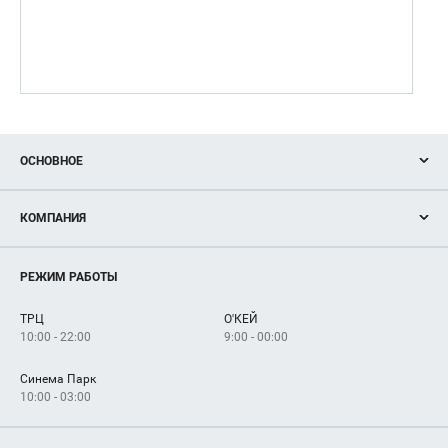
ОСНОВНОЕ
Акции
КОМПАНИЯ
Новости
Магазины
О нас
Услуги
РЕЖИМ РАБОТЫ
Рекламодателям
Сервисы
Арендаторам
ТРЦ
О'КЕЙ
Как добраться
10:00 - 22:00
9:00 - 00:00
Синема Парк
10:00 - 03:00