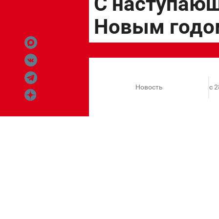
Новость
c 
Дорогие гости!
С наступающим Новым годом