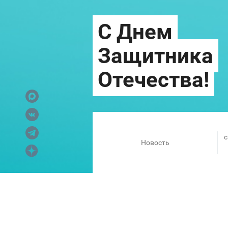
c
Новость