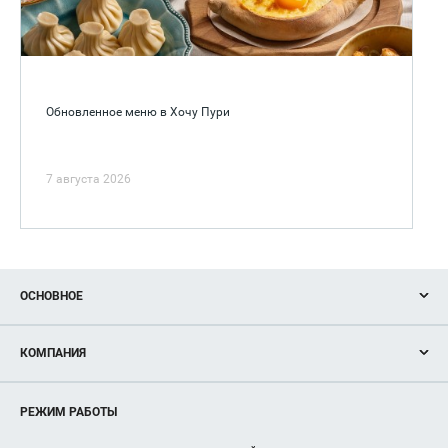
Обновленное меню в Хочу Пури
7 августа 2026
ОСНОВНОЕ
Акции
КОМПАНИЯ
Новости
Магазины
О нас
Услуги
РЕЖИМ РАБОТЫ
Рекламодателям
Сервисы
Арендаторам