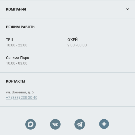
Акции
КОМПАНИЯ
Новости
Магазины
О нас
Услуги
РЕЖИМ РАБОТЫ
Рекламодателям
Сервисы
Арендаторам
ТРЦ
О'КЕЙ
Как добраться
10:00 - 22:00
9:00 - 00:00
Синема Парк
10:00 - 03:00
КОНТАКТЫ
ул. Военная, д. 5
+7 (383) 230-30-40