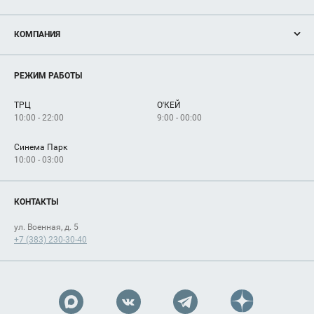
Акции
КОМПАНИЯ
Новости
Магазины
О нас
Услуги
РЕЖИМ РАБОТЫ
Рекламодателям
Сервисы
Арендаторам
ТРЦ
О'КЕЙ
Как добраться
10:00 - 22:00
9:00 - 00:00
Синема Парк
10:00 - 03:00
КОНТАКТЫ
ул. Военная, д. 5
+7 (383) 230-30-40