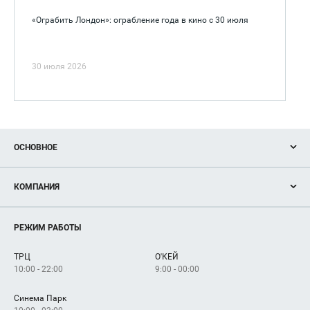
«Ограбить Лондон»: ограбление года в кино с 30 июля
30 июля 2026
ОСНОВНОЕ
Акции
КОМПАНИЯ
Новости
Магазины
О нас
Услуги
РЕЖИМ РАБОТЫ
Рекламодателям
Сервисы
Арендаторам
ТРЦ
О'КЕЙ
Как добраться
10:00 - 22:00
9:00 - 00:00
Синема Парк