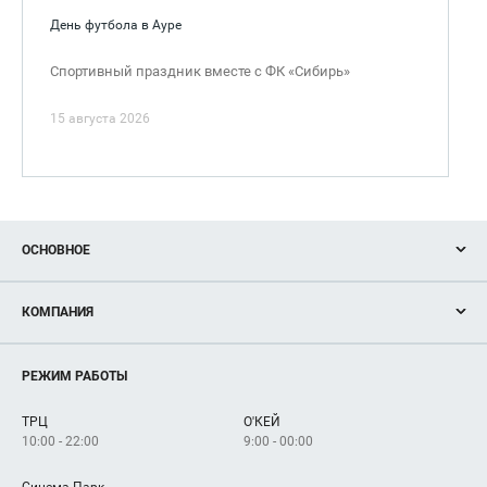
День футбола в Ауре
Спортивный праздник вместе с ФК «Сибирь»
15 августа 2026
ОСНОВНОЕ
Акции
КОМПАНИЯ
Новости
Магазины
О нас
Услуги
РЕЖИМ РАБОТЫ
Рекламодателям
Сервисы
Арендаторам
ТРЦ
О'КЕЙ
Как добраться
10:00 - 22:00
9:00 - 00:00
Синема Парк