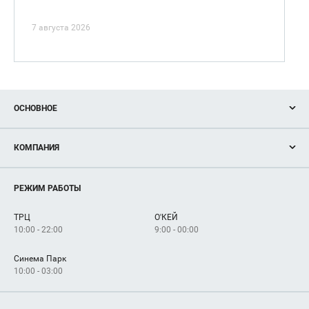
7 августа 2026
ОСНОВНОЕ
Акции
КОМПАНИЯ
Новости
Магазины
О нас
Услуги
РЕЖИМ РАБОТЫ
Рекламодателям
Сервисы
Арендаторам
ТРЦ
О'КЕЙ
Как добраться
10:00 - 22:00
9:00 - 00:00
Синема Парк
10:00 - 03:00