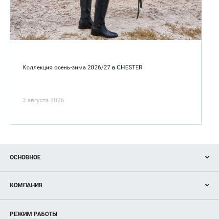
Коллекция осень-зима 2026/27 в CHESTER
3 августа 2026
ОСНОВНОЕ
Акции
КОМПАНИЯ
Новости
Магазины
О нас
Услуги
РЕЖИМ РАБОТЫ
Рекламодателям