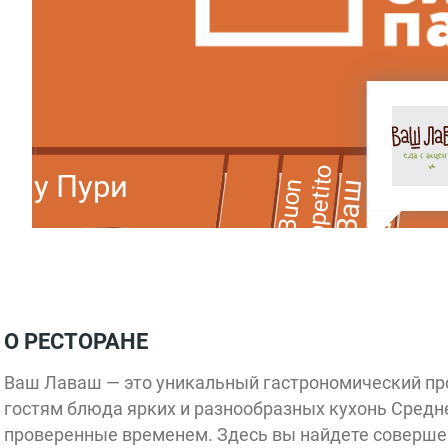
Appetito
Лаваш
очу Пури
P
Buon
Ваш
О РЕСТОРАНЕ
Ваш Лаваш — это уникальный гастрономический пр
гостям блюда ярких и разнообразных кухонь Средней
Русские
блины
проверенные временем. Здесь вы найдете соверше
Реберная