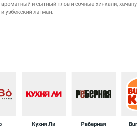
Н
ароматный и сытный плов и сочные хинкали, хачапу
фар
и узбекский лагман.
рчини
Кухня Ли
Курагади
o
Кухня Ли
Реберная
Bur