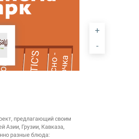
Osteria Mario
ROSTIC'S
Вкусно -
hoBo
и точка
33
пингвина
оект, предлагающий своим
 Азии, Грузии, Кавказа,
MEPS
нно разные блюда: