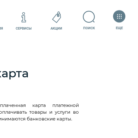
+7 (383) 230-30-40
Как добраться?
ЕЩЕ
ПОИСК
ИЯ
СЕРВИСЫ
АКЦИИ
КАРТА ТРЦ
КОНТАКТЫ
карта
плаченная карта платежной
оплачивать товары и услуги во
ринимаются банковские карты.