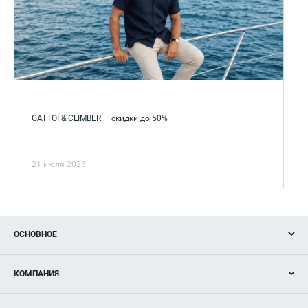
GATTOI & CLIMBER — скидки до 50%
21 июля 2026
ОСНОВНОЕ
Акции
КОМПАНИЯ
Новости
Магазины
О нас