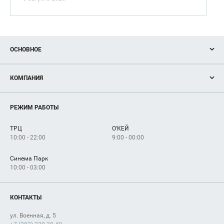
ОСНОВНОЕ
Акции
КОМПАНИЯ
Новости
Магазины
О нас
Услуги
РЕЖИМ РАБОТЫ
Рекламодателям
Сервисы
Арендаторам
ТРЦ
О'КЕЙ
Как добраться
10:00 - 22:00
9:00 - 00:00
Синема Парк
10:00 - 03:00
КОНТАКТЫ
ул. Военная, д. 5