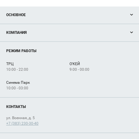
ОСНОВНОЕ
Акции
КОМПАНИЯ
Новости
Магазины
О нас
Услуги
РЕЖИМ РАБОТЫ
Рекламодателям
Сервисы
Арендаторам
ТРЦ
О'КЕЙ
Как добраться
10:00 - 22:00
9:00 - 00:00
Синема Парк
10:00 - 03:00
КОНТАКТЫ
ул. Военная, д. 5
+7 (383) 230-30-40