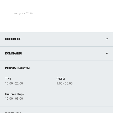
5 августа 2026
ОСНОВНОЕ
Акции
КОМПАНИЯ
Новости
Магазины
О нас
Услуги
РЕЖИМ РАБОТЫ
Рекламодателям
Сервисы
Арендаторам
ТРЦ
О'КЕЙ
Как добраться
10:00 - 22:00
9:00 - 00:00
Синема Парк
10:00 - 03:00