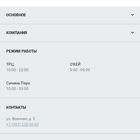
ОСНОВНОЕ
Акции
КОМПАНИЯ
Новости
Магазины
О нас
Услуги
РЕЖИМ РАБОТЫ
Рекламодателям
Сервисы
Арендаторам
ТРЦ
О'КЕЙ
Как добраться
10:00 - 22:00
9:00 - 00:00
Синема Парк
10:00 - 03:00
КОНТАКТЫ
ул. Военная, д. 5
+7 (383) 230-30-40