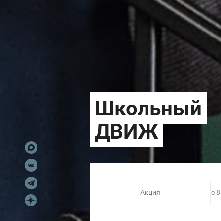
Акция
c 8