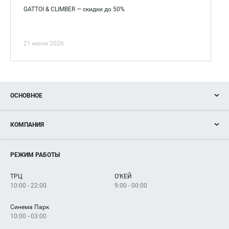
GATTOI & CLIMBER — скидки до 50%
21 июля 2026
ОСНОВНОЕ
Акции
КОМПАНИЯ
Новости
Магазины
О нас
Услуги
РЕЖИМ РАБОТЫ
Рекламодателям
Сервисы
Арендаторам
ТРЦ
О'КЕЙ
Как добраться
10:00 - 22:00
9:00 - 00:00
Синема Парк
10:00 - 03:00